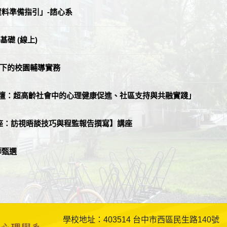
資料準備指引」-諮心系
礎 (線上)
視角下的校園輔導實務
論壇：超高齡社會中的心理健康促進、社區支持與共融實踐」
座：訪視晤談技巧與程監報告撰寫】講座
師甄選
學校地址：403514 台中市西區民生路140號 系