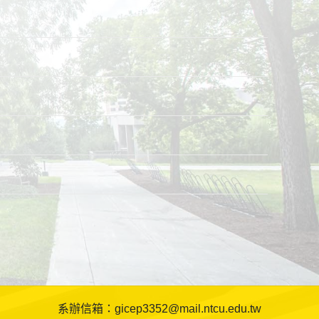
辦信箱：gicep3352@mail.ntcu.edu.tw