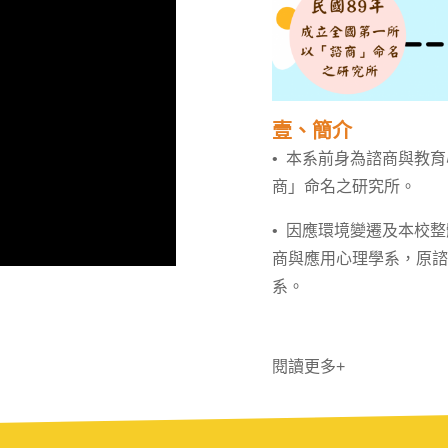
壹、簡介
• 本系前身為諮商與教
商」命名之研究所。
• 因應環境變遷及本校整
商與應用心理學系，原諮
系。
閱讀更多+